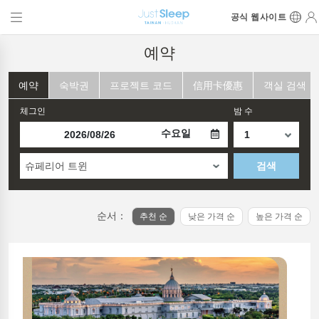
공식 웹사이트
예약
예약
숙박권
프로젝트 코드
信用卡優惠
객실 검색
체그인
밤 수
수요일
슈페리어 트윈
검색
순서：
추천 순
낮은 가격 순
높은 가격 순