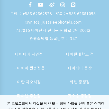
TEL：
+886 62662528
FAX：+886 62661058
rsvn.td@justsleephotels.com
717015 타이난시 런더구 원화로 2단 300호
관광숙박업 등록번호： 347
타이페이 시먼점
타이완대학교 점
타이베이 싼충점은
타이베이 중산
이란 자오시점
화롄 종정점
타이난 후산점
가오슝 종정점
본 호텔그룹에서 객실을 예약 또는 회원 가입을 신청 혹은 어떠한