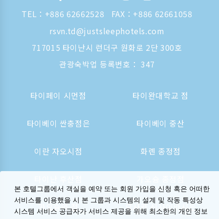
TEL：
+886 62662528
FAX：+886 62661058
rsvn.td@justsleephotels.com
717015 타이난시 런더구 원화로 2단 300호
관광숙박업 등록번호： 347
타이페이 시먼점
타이완대학교 점
타이베이 싼충점은
타이베이 중산
이란 자오시점
화롄 종정점
타이난 후산점
가오슝 종정점
본 호텔그룹에서 객실을 예약 또는 회원 가입을 신청 혹은 어떠한
서비스를 이용했을 시 본 그룹과 시스템의 설계 및 작동 특성상
가오슝역 점
오사카 신사이바시는
시스템 서비스 공급자가 서비스 제공을 위해 최소한의 개인 정보