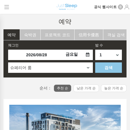
공식 웹사이트
예약
예약
숙박권
프로젝트 코드
信用卡優惠
객실 검색
체그인
밤 수
금요일
슈페리어 룸
검색
순서：
추천 순
낮은 가격 순
높은 가격 순