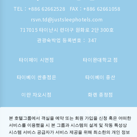
TEL：
+886 62662528
FAX：+886 62661058
rsvn.td@justsleephotels.com
717015 타이난시 런더구 원화로 2단 300호
관광숙박업 등록번호： 347
타이페이 시먼점
타이완대학교 점
타이베이 싼충점은
타이베이 중산
이란 자오시점
화롄 종정점
타이난 후산점
가오슝 종정점
본 호텔그룹에서 객실을 예약 또는 회원 가입을 신청 혹은 어떠한
서비스를 이용했을 시 본 그룹과 시스템의 설계 및 작동 특성상
가오슝역 점
오사카 신사이바시는
시스템 서비스 공급자가 서비스 제공을 위해 최소한의 개인 정보