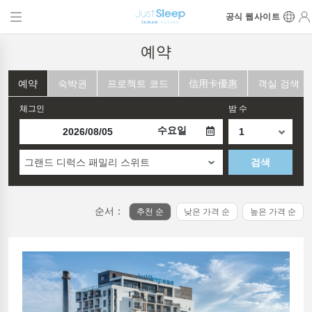
공식 웹사이트
예약
예약
숙박권
프로젝트 코드
信用卡優惠
객실 검색
체그인
밤 수
수요일
그랜드 디럭스 패밀리 스위트
검색
순서：
추천 순
낮은 가격 순
높은 가격 순