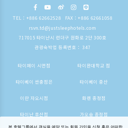
TEL：
+886 62662528
FAX：+886 62661058
rsvn.td@justsleephotels.com
717015 타이난시 런더구 원화로 2단 300호
관광숙박업 등록번호： 347
타이페이 시먼점
타이완대학교 점
타이베이 싼충점은
타이베이 중산
이란 자오시점
화롄 종정점
타이난 후산점
가오슝 종정점
본 호텔그룹에서 객실을 예약 또는 회원 가입을 신청 혹은 어떠한