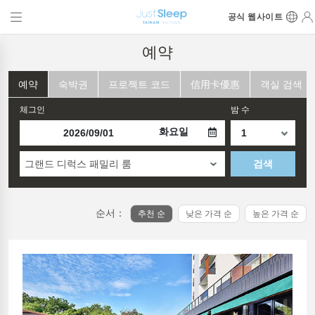
공식 웹사이트
예약
예약
숙박권
프로젝트 코드
信用卡優惠
객실 검색
체그인
밤 수
화요일
그랜드 디럭스 패밀리 룸
검색
순서：
추천 순
낮은 가격 순
높은 가격 순