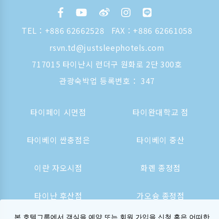
TEL：
+886 62662528
FAX：+886 62661058
rsvn.td@justsleephotels.com
717015 타이난시 런더구 원화로 2단 300호
관광숙박업 등록번호： 347
타이페이 시먼점
타이완대학교 점
타이베이 싼충점은
타이베이 중산
이란 자오시점
화롄 종정점
타이난 후산점
가오슝 종정점
본 호텔그룹에서 객실을 예약 또는 회원 가입을 신청 혹은 어떠한