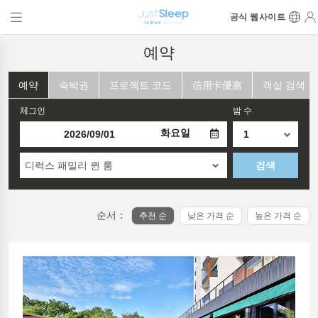
공식 웹사이트
예약
예약
숙박권
프로젝트 코드
信用卡優惠
객실 검색
체그인
밤 수
화요일
디럭스 패밀리 퀸 룸
검색
순서：
추천 순
낮은 가격 순
높은 가격 순