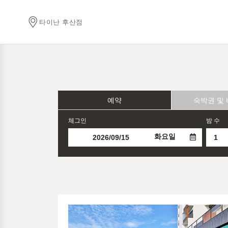
타이난 후산점
예약
숙박권 및
체그인
밤 수
화요일