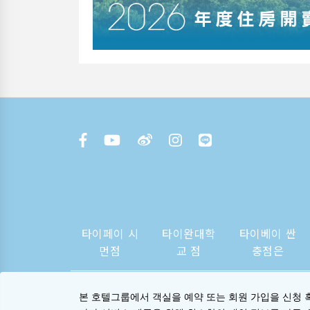
타이페이 시
타이완대학
타이베이 싼
먼점
교 점
충점은
본 호텔그룹에서 객실을 예약 또는 회원 가입을 신청 