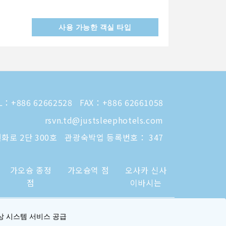
사용 가능한 객실 타입
L：
+886 62662528
FAX：+886 62661058
rsvn.td@justsleephotels.com
화로 2단 300호
관광숙박업 등록번호： 347
가오슝 종정
가오슝역 점
오사카 신사
점
이바시는
상 시스템 서비스 공급