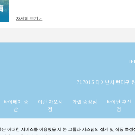
자세히 보기＞
TE
717015 타이난시 런더구 원
타이베이 중
이란 자오시
화롄 종정점
타이난 후산
산
점
점
혹은 어떠한 서비스를 이용했을 시 본 그룹과 시스템의 설계 및 작동 특성