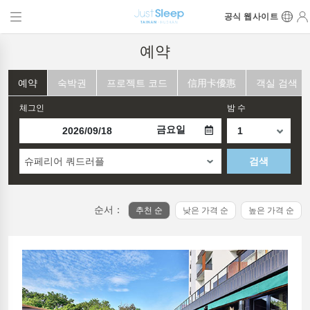
공식 웹사이트
예약
예약
숙박권
프로젝트 코드
信用卡優惠
객실 검색
체그인
밤 수
금요일
슈페리어 쿼드러플
검색
순서：
추천 순
낮은 가격 순
높은 가격 순