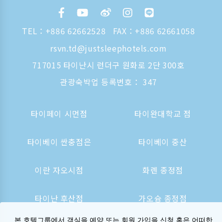
TEL：
+886 62662528
FAX：+886 62661058
rsvn.td@justsleephotels.com
717015 타이난시 런더구 원화로 2단 300호
관광숙박업 등록번호： 347
타이페이 시먼점
타이완대학교 점
타이베이 싼충점은
타이베이 중산
이란 자오시점
화롄 종정점
타이난 후산점
가오슝 종정점
본 호텔그룹에서 객실을 예약 또는 회원 가입을 신청 혹은 어떠한