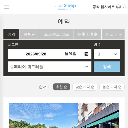
공식 웹사이트
예약
예약
숙박권
프로젝트 코드
信用卡優惠
객실 검색
체그인
밤 수
월요일
슈페리어 쿼드러플
검색
순서：
추천 순
낮은 가격 순
높은 가격 순