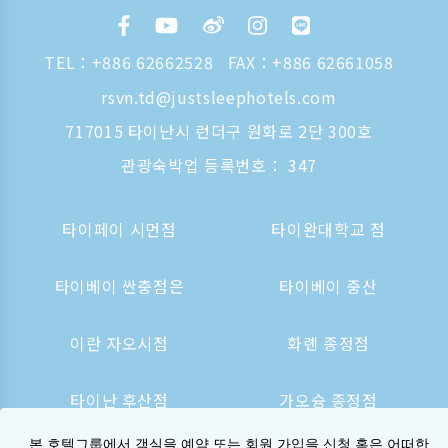
TEL：
+886 62662528
FAX：+886 62661058
rsvn.td@justsleephotels.com
717015 타이난시 런더구 원화로 2단 300호
관광숙박업 등록번호： 347
타이페이 시먼점
타이완대학교 점
타이베이 싼충점은
타이베이 중산
이란 자오시점
화롄 종정점
타이난 후산점
가오슝 종정점
본 호텔그룹에서 객실을 예약 또는 회원 가입을 신청 혹은 어떠한