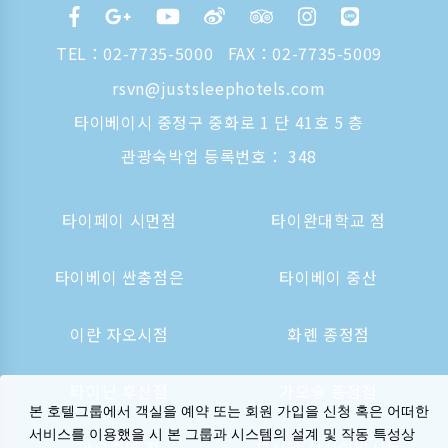
TEL：
02-7735-5000
FAX：02-7735-5009
rsvn@justsleephotels.com
타이베이시 중정구 중화로 1 단 41호 5 층
관광숙박업 등록번호： 348
타이페이 시먼점
타이완대학교 점
타이베이 싼충점은
타이베이 중산
이란 자오시점
화롄 종정점
타이난 후산점
가오슝 종정점
본 호텔그룹에서 객실을 예약 또는 회원 가입을 신청 혹은 어떠한
서비스를 이용했을 시 본 그룹과 시스템의 설계 및 작동 특성상
가오슝역 점
오사카 신사이바시는