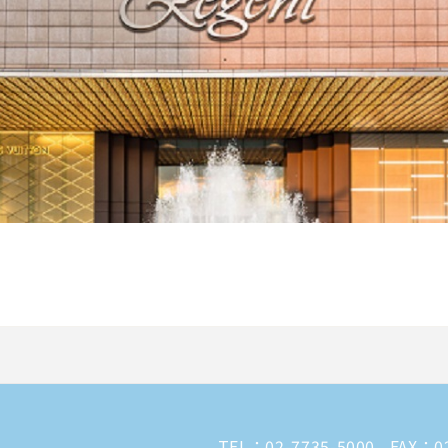
TEL：
02-7735-5000
FAX：02