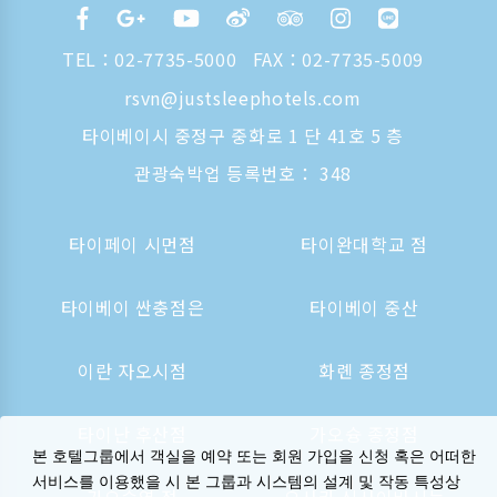
TEL：
02-7735-5000
FAX：02-7735-5009
rsvn@justsleephotels.com
타이베이시 중정구 중화로 1 단 41호 5 층
관광숙박업 등록번호： 348
타이페이 시먼점
타이완대학교 점
타이베이 싼충점은
타이베이 중산
이란 자오시점
화롄 종정점
타이난 후산점
가오슝 종정점
본 호텔그룹에서 객실을 예약 또는 회원 가입을 신청 혹은 어떠한
서비스를 이용했을 시 본 그룹과 시스템의 설계 및 작동 특성상
가오슝역 점
오사카 신사이바시는