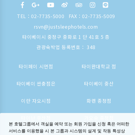
TEL：
02-7735-5000
FAX：02-7735-5009
rsvn@justsleephotels.com
타이베이시 중정구 중화로 1 단 41호 5 층
관광숙박업 등록번호： 348
타이페이 시먼점
타이완대학교 점
타이베이 싼충점은
타이베이 중산
이란 자오시점
화롄 종정점
타이난 후산점
가오슝 종정점
본 호텔그룹에서 객실을 예약 또는 회원 가입을 신청 혹은 어떠한
서비스를 이용했을 시 본 그룹과 시스템의 설계 및 작동 특성상
가오슝역 점
오사카 신사이바시는