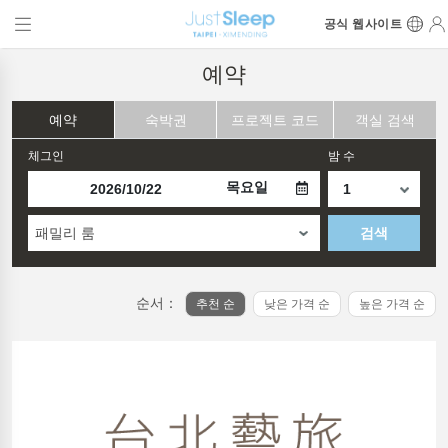
공식 웹사이트
예약
예약
숙박권
프로젝트 코드
객실 검색
체그인
밤 수
목요일
패밀리 룸
검색
순서：
추천 순
낮은 가격 순
높은 가격 순