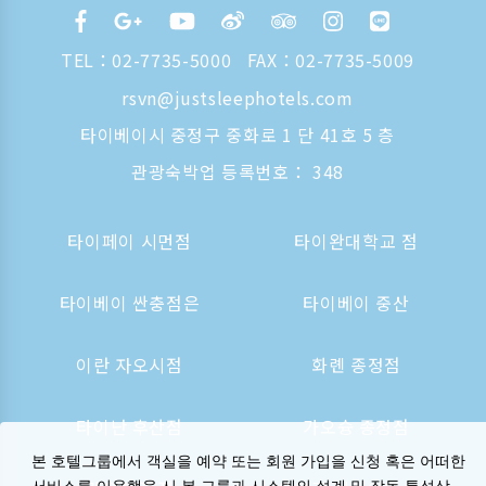
TEL：
02-7735-5000
FAX：02-7735-5009
rsvn@justsleephotels.com
타이베이시 중정구 중화로 1 단 41호 5 층
관광숙박업 등록번호： 348
타이페이 시먼점
타이완대학교 점
타이베이 싼충점은
타이베이 중산
이란 자오시점
화롄 종정점
타이난 후산점
가오슝 종정점
본 호텔그룹에서 객실을 예약 또는 회원 가입을 신청 혹은 어떠한