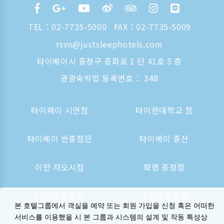
TEL：
02-7735-5000
FAX：02-7735-5009
rsvn@justsleephotels.com
타이베이시 중정구 중화로 1 단 41호 5 층
관광숙박업 등록번호： 348
타이페이 시먼점
타이완대학교 점
타이베이 싼충점은
타이베이 중산
이란 자오시점
화롄 종정점
타이난 후산점
가오슝 종정점
본 호텔그룹에서 객실을 예약 또는 회원 가입을 신청 혹은 어떠한
서비스를 이용했을 시 본 그룹과 시스템의 설계 및 작동 특성상
가오슝역 점
오사카 신사이바시는