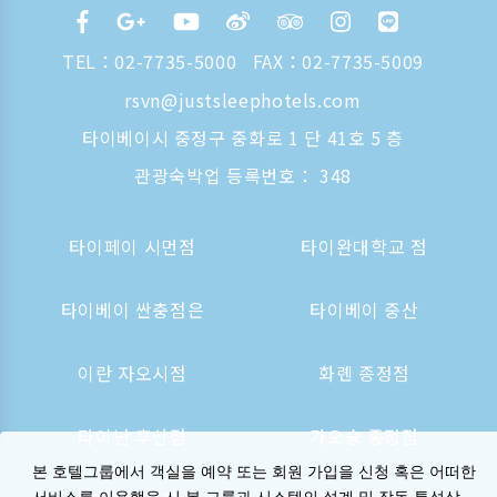
TEL：
02-7735-5000
FAX：02-7735-5009
rsvn@justsleephotels.com
타이베이시 중정구 중화로 1 단 41호 5 층
관광숙박업 등록번호： 348
타이페이 시먼점
타이완대학교 점
타이베이 싼충점은
타이베이 중산
이란 자오시점
화롄 종정점
타이난 후산점
가오슝 종정점
본 호텔그룹에서 객실을 예약 또는 회원 가입을 신청 혹은 어떠한