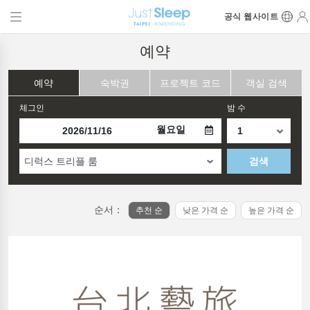
공식 웹사이트
예약
예약
숙박권
프로젝트 코드
객실 검색
체그인
밤 수
월요일
디럭스 트리플 룸
검색
순서：
추천 순
낮은 가격 순
높은 가격 순