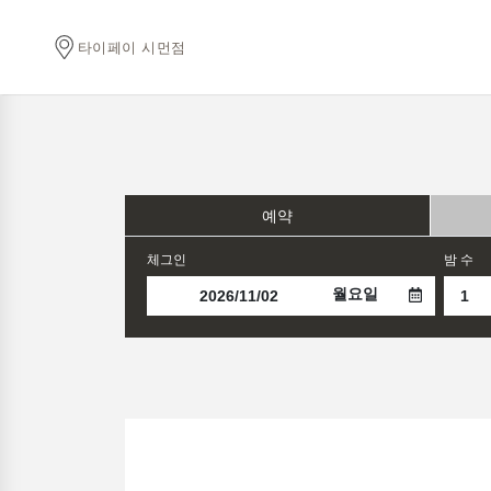
타이페이 시먼점
예약
체그인
밤 수
월요일