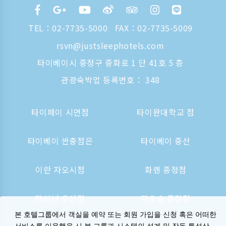
TEL：
02-7735-5000
FAX：02-7735-5009
rsvn@justsleephotels.com
타이베이시 중정구 중화로 1 단 41호 5 층
관광숙박업 등록번호： 348
타이페이 시먼점
타이완대학교 점
타이베이 싼충점은
타이베이 중산
이란 자오시점
화롄 종정점
타이난 후산점
가오슝 종정점
본 호텔그룹에서 객실을 예약 또는 회원 가입을 신청 혹은 어떠한