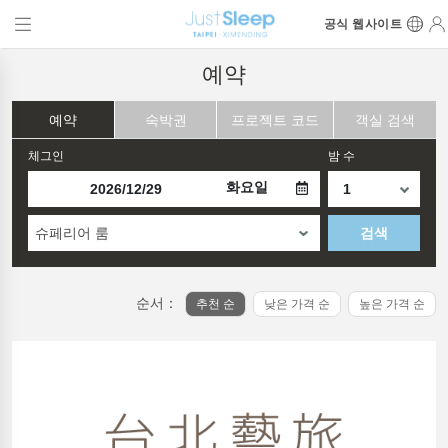
공식 웹사이트
예약
예약
숙박권
프로젝트 코드
객실 검색
체그인
밤 수
화요일
슈페리어 룸
검색
순서：
추천 순
낮은 가격 순
높은 가격 순