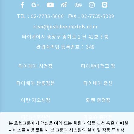
TEL：
02-7735-5000
FAX：02-7735-5009
rsvn@justsleephotels.com
타이베이시 중정구 중화로 1 단 41호 5 층
관광숙박업 등록번호： 348
타이페이 시먼점
타이완대학교 점
타이베이 싼충점은
타이베이 중산
이란 자오시점
화롄 종정점
타이난 후산점
가오슝 종정점
본 호텔그룹에서 객실을 예약 또는 회원 가입을 신청 혹은 어떠한
서비스를 이용했을 시 본 그룹과 시스템의 설계 및 작동 특성상
가오슝역 점
오사카 신사이바시는