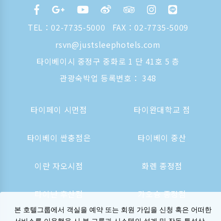
TEL：
02-7735-5000
FAX：02-7735-5009
rsvn@justsleephotels.com
타이베이시 중정구 중화로 1 단 41호 5 층
관광숙박업 등록번호： 348
타이페이 시먼점
타이완대학교 점
타이베이 싼충점은
타이베이 중산
이란 자오시점
화롄 종정점
타이난 후산점
가오슝 종정점
본 호텔그룹에서 객실을 예약 또는 회원 가입을 신청 혹은 어떠한