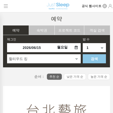
공식 웹사이트
예약
예약
숙박권
프로젝트 코드
객실 검색
체그인
밤 수
월요일
할리우드 킹
검색
순서：
추천 순
낮은 가격 순
높은 가격 순