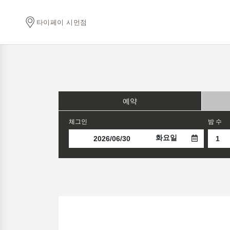
타이페이 시먼점
예약
체그인
밤 수
화요일