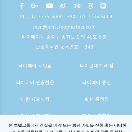
TEL：
02-7735-5000
FAX：02-7735-5009
rsvn@justsleephotels.com
타이베이시 중정구 중화로 1 단 41호 5 층
관광숙박업 등록번호： 348
타이페이 시먼점
타이완대학교 점
타이베이 싼충점은
타이베이 중산
이란 자오시점
화롄 종정점
타이난 후산점
가오슝 종정점
본 호텔그룹에서 객실을 예약 또는 회원 가입을 신청 혹은 어떠한