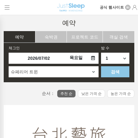
공식 웹사이트
예약
예약
숙박권
프로젝트 코드
객실 검색
체그인
밤 수
목요일
슈페리어 트윈
검색
순서：
추천 순
낮은 가격 순
높은 가격 순