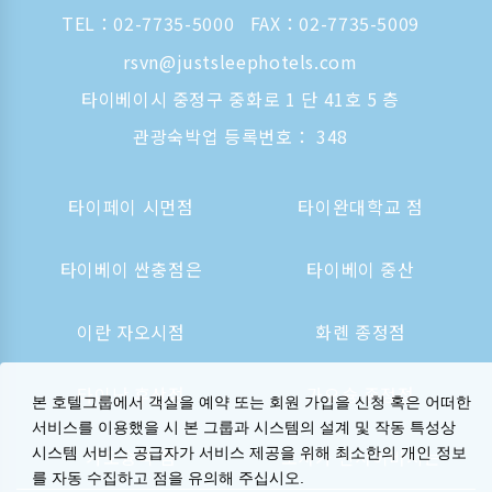
TEL：
02-7735-5000
FAX：02-7735-5009
rsvn@justsleephotels.com
타이베이시 중정구 중화로 1 단 41호 5 층
관광숙박업 등록번호： 348
타이페이 시먼점
타이완대학교 점
타이베이 싼충점은
타이베이 중산
이란 자오시점
화롄 종정점
타이난 후산점
가오슝 종정점
본 호텔그룹에서 객실을 예약 또는 회원 가입을 신청 혹은 어떠한
서비스를 이용했을 시 본 그룹과 시스템의 설계 및 작동 특성상
시스템 서비스 공급자가 서비스 제공을 위해 최소한의 개인 정보
가오슝역 점
오사카 신사이바시는
를 자동 수집하고 점을 유의해 주십시오.