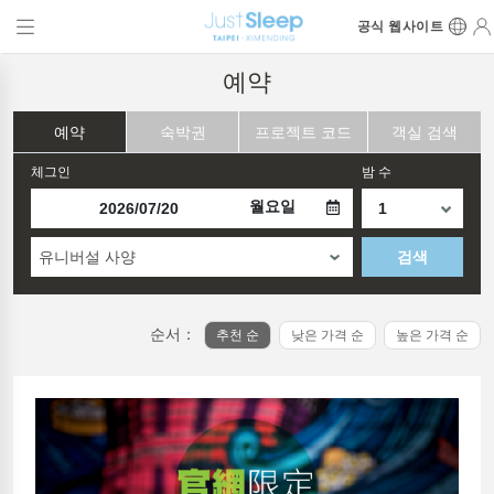
공식 웹사이트
예약
예약
숙박권
프로젝트 코드
객실 검색
체그인
밤 수
월요일
유니버설 사양
검색
순서：
추천 순
낮은 가격 순
높은 가격 순