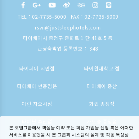
TEL：
02-7735-5000
FAX：02-7735-5009
rsvn@justsleephotels.com
타이베이시 중정구 중화로 1 단 41호 5 층
관광숙박업 등록번호： 348
타이페이 시먼점
타이완대학교 점
타이베이 싼충점은
타이베이 중산
이란 자오시점
화롄 종정점
타이난 후산점
가오슝 종정점
본 호텔그룹에서 객실을 예약 또는 회원 가입을 신청 혹은 어떠한
서비스를 이용했을 시 본 그룹과 시스템의 설계 및 작동 특성상
가오슝역 점
오사카 신사이바시는