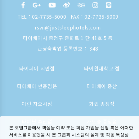
TEL：
02-7735-5000
FAX：02-7735-5009
rsvn@justsleephotels.com
타이베이시 중정구 중화로 1 단 41호 5 층
관광숙박업 등록번호： 348
타이페이 시먼점
타이완대학교 점
타이베이 싼충점은
타이베이 중산
이란 자오시점
화롄 종정점
타이난 후산점
가오슝 종정점
본 호텔그룹에서 객실을 예약 또는 회원 가입을 신청 혹은 어떠한
서비스를 이용했을 시 본 그룹과 시스템의 설계 및 작동 특성상
가오슝역 점
오사카 신사이바시는