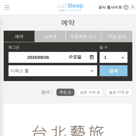
공식 웹사이트
예약
예약
숙박권
프로젝트 코드
객실 검색
체그인
밤 수
수요일
디럭스 룸
검색
순서：
추천 순
낮은 가격 순
높은 가격 순