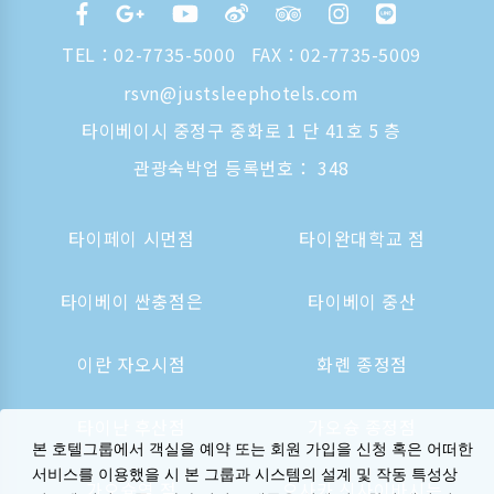
TEL：
02-7735-5000
FAX：02-7735-5009
rsvn@justsleephotels.com
타이베이시 중정구 중화로 1 단 41호 5 층
관광숙박업 등록번호： 348
타이페이 시먼점
타이완대학교 점
타이베이 싼충점은
타이베이 중산
이란 자오시점
화롄 종정점
타이난 후산점
가오슝 종정점
본 호텔그룹에서 객실을 예약 또는 회원 가입을 신청 혹은 어떠한
서비스를 이용했을 시 본 그룹과 시스템의 설계 및 작동 특성상
가오슝역 점
오사카 신사이바시는