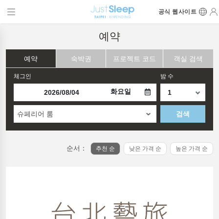
공식 웹사이트
예약
예약
숙박권
프로젝트 코드
객실 검색
체그인
밤 수
화요일
슈페리어 룸
검색
순서：
추천 순
낮은 가격 순
높은 가격 순