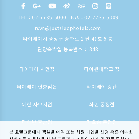
TEL：
02-7735-5000
FAX：02-7735-5009
rsvn@justsleephotels.com
타이베이시 중정구 중화로 1 단 41호 5 층
관광숙박업 등록번호： 348
타이페이 시먼점
타이완대학교 점
타이베이 싼충점은
타이베이 중산
이란 자오시점
화롄 종정점
타이난 후산점
가오슝 종정점
본 호텔그룹에서 객실을 예약 또는 회원 가입을 신청 혹은 어떠한