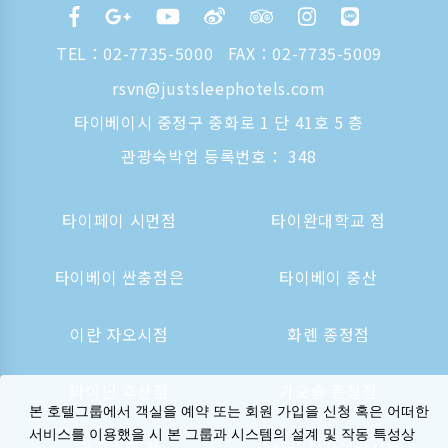
TEL：
02-7735-5000
FAX：02-7735-5009
rsvn@justsleephotels.com
타이베이시 중정구 중화로 1 단 41호 5 층
관광숙박업 등록번호： 348
타이페이 시먼점
타이완대학교 점
타이베이 싼충점은
타이베이 중산
이란 자오시점
화롄 종정점
타이난 후산점
가오슝 종정점
본 호텔그룹에서 객실을 예약 또는 회원 가입을 신청 혹은 어떠한
서비스를 이용했을 시 본 그룹과 시스템의 설계 및 작동 특성상
가오슝역 점
오사카 신사이바시는