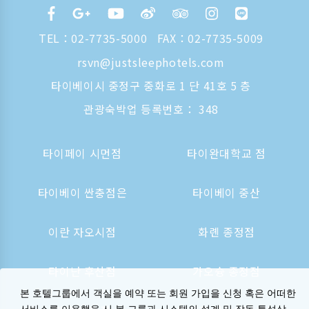
TEL：
02-7735-5000
FAX：02-7735-5009
rsvn@justsleephotels.com
타이베이시 중정구 중화로 1 단 41호 5 층
관광숙박업 등록번호： 348
타이페이 시먼점
타이완대학교 점
타이베이 싼충점은
타이베이 중산
이란 자오시점
화롄 종정점
타이난 후산점
가오슝 종정점
본 호텔그룹에서 객실을 예약 또는 회원 가입을 신청 혹은 어떠한