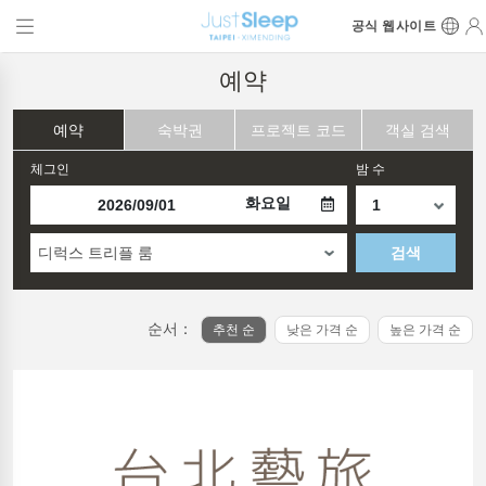
공식 웹사이트
예약
예약
숙박권
프로젝트 코드
객실 검색
체그인
밤 수
화요일
디럭스 트리플 룸
검색
순서：
추천 순
낮은 가격 순
높은 가격 순