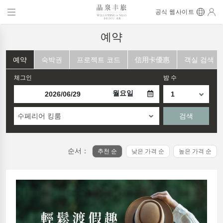
공식 웹사이트
예약
예약
숙박권
프로젝트 코드
信用卡優惠
객실 검색
체그인
밤 수
월요일
수페리어 킹룸
검색
순서：
추천 순
낮은 가격 순
높은 가격 순