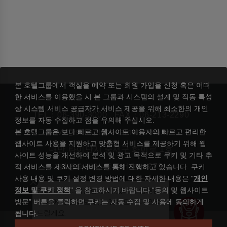
본 호텔그룹에서 객실을 예약 또는 회원 가입을 신청 혹은 어떠
한 서비스를 이용했을 시 본 그룹과 시스템의 설계 및 작동 특성
상 시스템 서비스 공급자가 서비스 제공을 위해 최소한의 개인
TEL：
06-390-3000
FAX：06-213-2290
정보를 자동 수집하고 점을 유의해 주십시오.
본 호텔그룹은 보다 빠르고 웹사이트 이용자의 빠르고 편리한
rsvn@silksplace-tainan.com.tw
웹사이트 사용을 지원하고 맞춤형 서비스를 제공하기 위해 웹
대만 타이난시 중서구 화이로 1호
사이트 성능을 개선하여 분석 및 광고 목적으로 쿠키 및 기타 추
관광숙박업 등록번호： 273
적 서비스를 제3사의 서비스를 통해 진행하고 있습니다. 쿠키
사용 내용 및 쿠키 설정 변경 방법에 대한 자세한 내용은 "
개인
정보 및 쿠키 정책
" 을 참고하시기 바랍니다.“동의 및 웹사이트
안녕하세요. 궁금한 점이 있다면 언제든
방문” 버튼을 클릭하면 쿠키는 자동 수집 및 사용에 동의하게
지 저에게 물어보세요. 징빠오가 다 알려
드릴게요.
됩니다.
|
실크스 플레이스 타이난
리젠트 인터내셔널 호텔 그룹