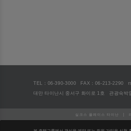
TEL：
06-390-3000
FAX：06-213-2290
r
대만 타이난시 중서구 화이로 1호
관광숙박업
|
실크스 플레이스 타이난
본 호텔그룹에서 객실을 예약 또는 회원 가입을 신청 