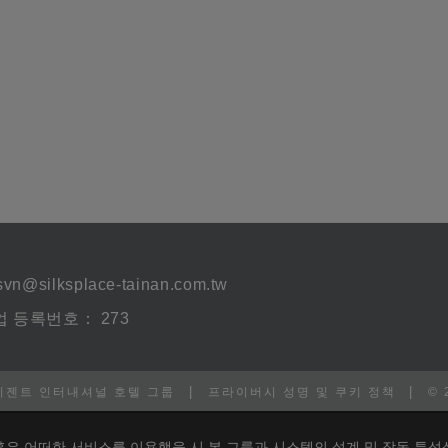
svn@silksplace-tainan.com.tw
 등록번호： 273
|
|
리젠트 인터내셔널 호텔 그룹
프라이버시 성명 및 쿠키 정책
©
혹은 어떠한 서비스를 이용했을 시 본 그룹과 시스템의 설계 및 작동 특성