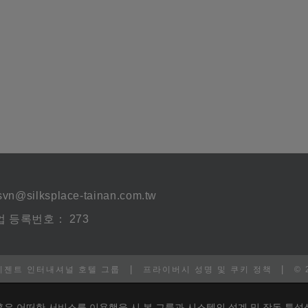
svn@silksplace-tainan.com.tw
 등록번호： 273
|
|
리젠트 인터내셔널 호텔 그룹
프라이버시 성명 및 쿠키 정책
©
혹은 어떠한 서비스를 이용했을 시 본 그룹과 시스템의 설계 및 작동 특성