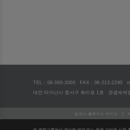
TEL：
06-390-3000
FAX：06-213-2290
r
대만 타이난시 중서구 화이로 1호
관광숙박업
|
실크스 플레이스 타이난
본 호텔그룹에서 객실을 예약 또는 회원 가입을 신청 