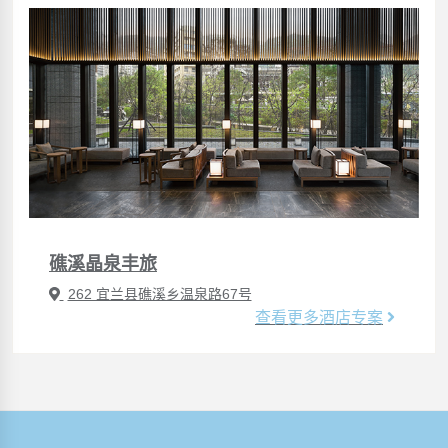
礁溪晶泉丰旅
262 宜兰县礁溪乡温泉路67号
查看更多酒店专案