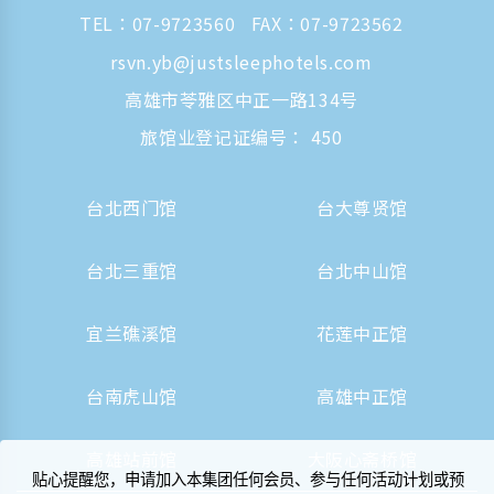
TEL：
07-9723560
FAX：07-9723562
rsvn.yb@justsleephotels.com
高雄市苓雅区中正一路134号
旅馆业登记证编号： 450
台北西门馆
台大尊贤馆
台北三重馆
台北中山馆
宜兰礁溪馆
花莲中正馆
台南虎山馆
高雄中正馆
高雄站前馆
大阪心斋桥馆
贴心提醒您，申请加入本集团任何会员、参与任何活动计划或预