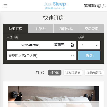
官方网站
快速订房
快速订房
住宿券
項目代码
空房查询
入住日期
夜数
星期三
豪华四人房(二大床)
搜寻
排序：
推荐度
金额低到高
金额高到低