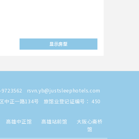
显示房型
-9723562
rsvn.yb@justsleephotels.com
区中正一路134号
旅馆业登记证编号： 450
高雄中正馆
高雄站前馆
大阪心斋桥
馆