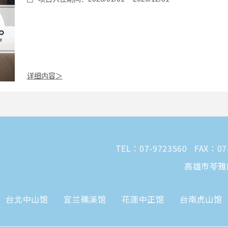
详细内容＞
TEL：
07-9723560
FAX：07
高雄市苓雅
台北中山馆
宜兰礁溪馆
花莲中正馆
台南虎山馆