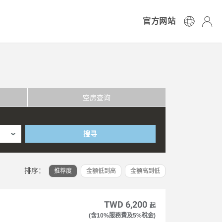
官方网站
空房查询
搜寻
排序：
推荐度
金额低到高
金额高到低
TWD 6,200
起
(含10%服務費及5%稅金)