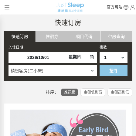
官方网站
快速订房
快速订房
住宿券
項目代码
空房查询
入住日期
夜数
星期四
精緻客房(二小床)
搜寻
排序：
推荐度
金额低到高
金额高到低