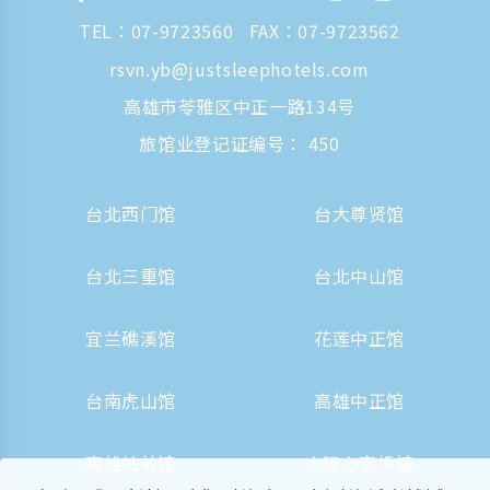
TEL：
07-9723560
FAX：07-9723562
rsvn.yb@justsleephotels.com
高雄市苓雅区中正一路134号
旅馆业登记证编号： 450
台北西门馆
台大尊贤馆
台北三重馆
台北中山馆
宜兰礁溪馆
花莲中正馆
台南虎山馆
高雄中正馆
高雄站前馆
大阪心斋桥馆