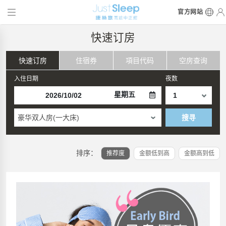
官方网站
快速订房
快速订房
住宿券
項目代码
空房查询
入住日期
夜数
星期五
豪华双人房(一大床)
搜寻
排序：
推荐度
金额低到高
金额高到低