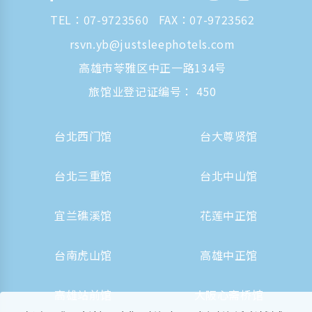
TEL：
07-9723560
FAX：07-9723562
rsvn.yb@justsleephotels.com
高雄市苓雅区中正一路134号
旅馆业登记证编号： 450
台北西门馆
台大尊贤馆
台北三重馆
台北中山馆
宜兰礁溪馆
花莲中正馆
台南虎山馆
高雄中正馆
高雄站前馆
大阪心斋桥馆