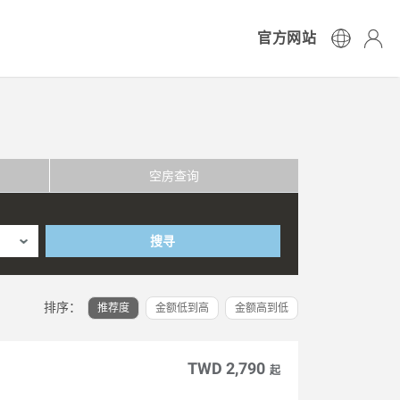
官方网站
空房查询
搜寻
排序：
推荐度
金额低到高
金额高到低
TWD 2,790
起