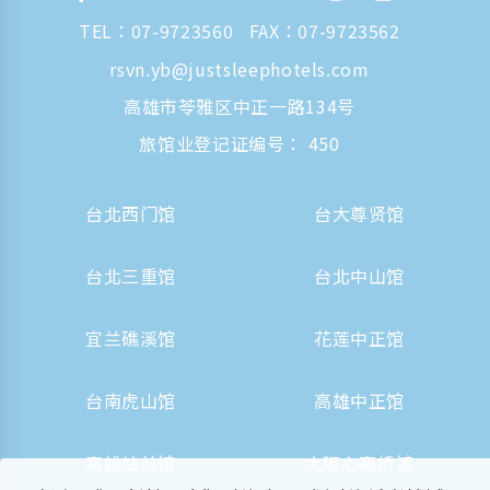
TEL：
07-9723560
FAX：07-9723562
rsvn.yb@justsleephotels.com
高雄市苓雅区中正一路134号
旅馆业登记证编号： 450
台北西门馆
台大尊贤馆
台北三重馆
台北中山馆
宜兰礁溪馆
花莲中正馆
台南虎山馆
高雄中正馆
高雄站前馆
大阪心斋桥馆