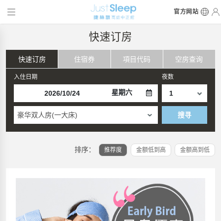
官方网站
快速订房
快速订房
住宿券
項目代码
空房查询
入住日期
夜数
星期六
豪华双人房(一大床)
搜寻
排序：
推荐度
金额低到高
金额高到低