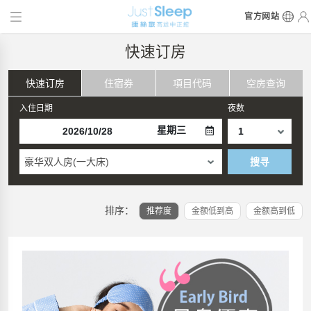
官方网站
快速订房
快速订房
住宿券
項目代码
空房查询
入住日期
夜数
星期三
豪华双人房(一大床)
搜寻
排序：
推荐度
金额低到高
金额高到低