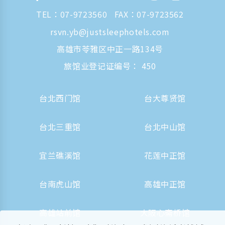
TEL：
07-9723560
FAX：07-9723562
rsvn.yb@justsleephotels.com
高雄市苓雅区中正一路134号
旅馆业登记证编号： 450
台北西门馆
台大尊贤馆
台北三重馆
台北中山馆
宜兰礁溪馆
花莲中正馆
台南虎山馆
高雄中正馆
高雄站前馆
大阪心斋桥馆