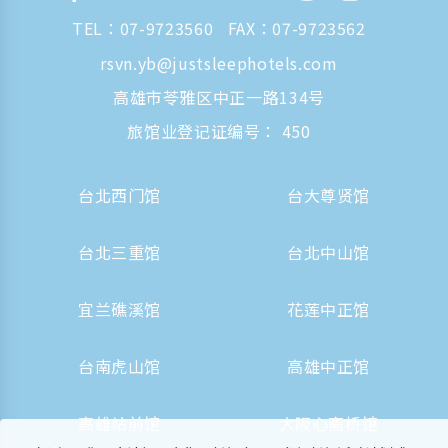
TEL：
07-9723560
FAX：07-9723562
rsvn.yb@justsleephotels.com
高雄市苓雅区中正一路134号
旅馆业登记证编号： 450
台北西门馆
台大尊贤馆
台北三重馆
台北中山馆
宜兰礁溪馆
花莲中正馆
台南虎山馆
高雄中正馆
高雄站前馆
大阪心斋桥馆