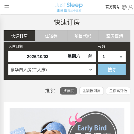
官方网站
快速订房
快速订房
住宿券
項目代码
空房查询
入住日期
夜数
星期六
豪华四人房(二大床)
搜寻
排序：
推荐度
金额低到高
金额高到低