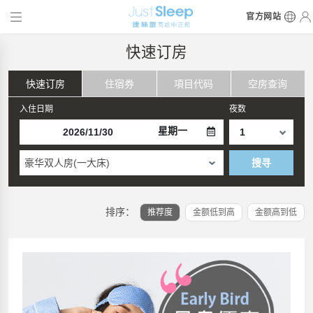
官方网站
快速订房
快速订房
住宿券
項目代码
空房查询
入住日期
夜数
星期一
豪华双人房(一大床)
搜寻
排序：
推荐度
金额低到高
金额高到低