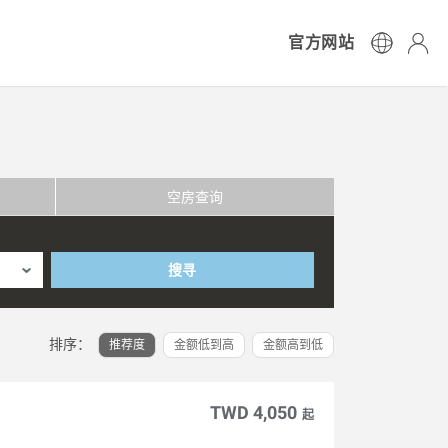
官方网站
空房查询
搜寻
排序：
推荐度
金额低到高
金额高到低
TWD 4,050
起