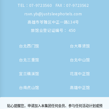
TEL：
07-9723560
FAX：07-9723562
rsvn.yb@justsleephotels.com
高雄市苓雅区中正一路134号
旅馆业登记证编号： 450
台北西门馆
台大尊贤馆
台北三重馆
台北中山馆
宜兰礁溪馆
花莲中正馆
台南虎山馆
高雄中正馆
高雄站前馆
大阪心斋桥馆
贴心提醒您，申请加入本集团任何会员、参与任何活动计划或预