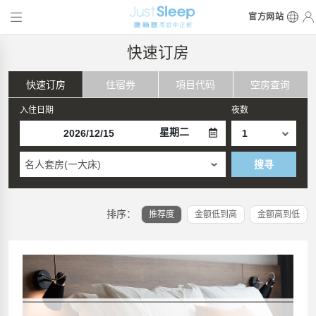
官方网站
快速订房
快速订房
住宿券
項目代码
空房查询
入住日期
夜数
星期二
名人套房(一大床)
搜寻
排序：
推荐度
金额低到高
金额高到低