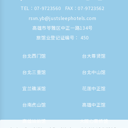
TEL：
07-9723560
FAX：07-9723562
rsvn.yb@justsleephotels.com
高雄市苓雅区中正一路134号
旅馆业登记证编号： 450
台北西门馆
台大尊贤馆
台北三重馆
台北中山馆
宜兰礁溪馆
花莲中正馆
台南虎山馆
高雄中正馆
高雄站前馆
大阪心斋桥馆