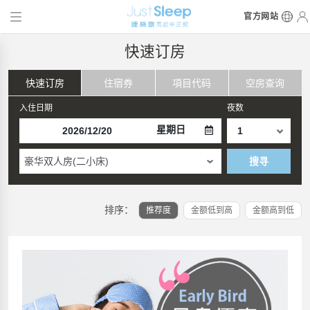
官方网站
快速订房
快速订房
住宿券
項目代码
空房查询
入住日期
夜数
星期日
豪华双人房(二小床)
搜寻
排序：
推荐度
金额低到高
金额高到低