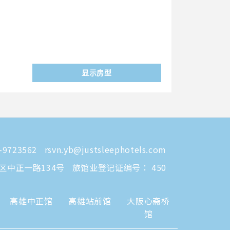
显示房型
-9723562
rsvn.yb@justsleephotels.com
区中正一路134号
旅馆业登记证编号： 450
高雄中正馆
高雄站前馆
大阪心斋桥
馆