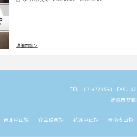
详细内容＞
TEL：
07-9723560
FAX：07
高雄市苓雅
台北中山馆
宜兰礁溪馆
花莲中正馆
台南虎山馆