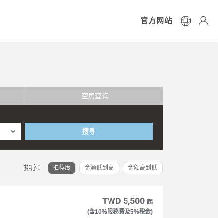
官方网站
空房查询
搜寻
排序：
推荐度
金额低到高
金额高到低
TWD 5,500
起
(含10%服務費及5%稅金)