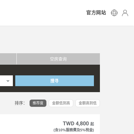
官方网站
空房查询
搜寻
排序：
推荐度
金额低到高
金额高到低
TWD 4,800
起
(含10%服務費及5%稅金)