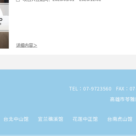
详细内容＞
TEL：
07-9723560
FAX：07
高雄市苓雅
台北中山馆
宜兰礁溪馆
花莲中正馆
台南虎山馆