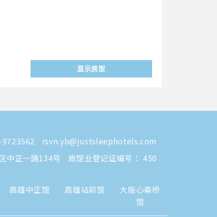
显示房型
-9723562
rsvn.yb@justsleephotels.com
区中正一路134号
旅馆业登记证编号： 450
高雄中正馆
高雄站前馆
大阪心斋桥
馆