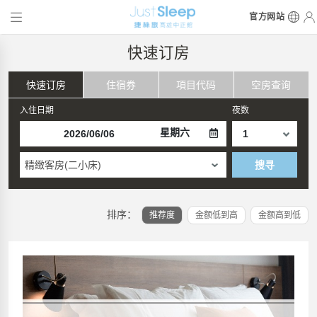
官方网站
快速订房
快速订房
住宿券
項目代码
空房查询
入住日期
夜数
星期六
精緻客房(二小床)
搜寻
排序：
推荐度
金额低到高
金额高到低