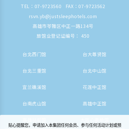
TEL：
07-9723560
FAX：07-9723562
rsvn.yb@justsleephotels.com
高雄市苓雅区中正一路134号
旅馆业登记证编号： 450
台北西门馆
台大尊贤馆
台北三重馆
台北中山馆
宜兰礁溪馆
花莲中正馆
台南虎山馆
高雄中正馆
高雄站前馆
大阪心斋桥馆
贴心提醒您，申请加入本集团任何会员、参与任何活动计划或预