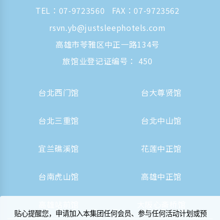
TEL：
07-9723560
FAX：07-9723562
rsvn.yb@justsleephotels.com
高雄市苓雅区中正一路134号
旅馆业登记证编号： 450
台北西门馆
台大尊贤馆
台北三重馆
台北中山馆
宜兰礁溪馆
花莲中正馆
台南虎山馆
高雄中正馆
高雄站前馆
大阪心斋桥馆
贴心提醒您，申请加入本集团任何会员、参与任何活动计划或预