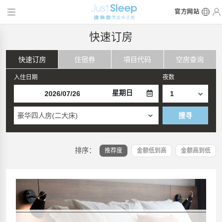
官方网站
快速订房
快速订房
住宿券
項目代码
空房查询
入住日期
夜数
星期日
豪华四人房(二大床)
搜寻
排序：
推荐度
金额低到高
金额高到低