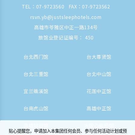
TEL：
07-9723560
FAX：07-9723562
rsvn.yb@justsleephotels.com
高雄市苓雅区中正一路134号
旅馆业登记证编号： 450
台北西门馆
台大尊贤馆
台北三重馆
台北中山馆
宜兰礁溪馆
花莲中正馆
台南虎山馆
高雄中正馆
高雄站前馆
大阪心斋桥馆
贴心提醒您，申请加入本集团任何会员、参与任何活动计划或预