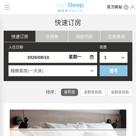
官方网站
快速订房
快速订房
住宿券
項目代码
空房查询
入住日期
夜数
星期一
精緻客房(一大床)
搜寻
排序：
推荐度
金额低到高
金额高到低